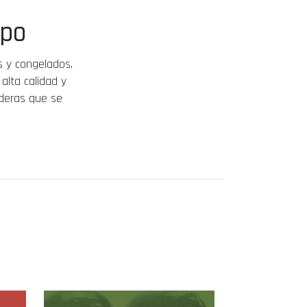
mpo
s y congelados.
alta calidad y
aderas que se